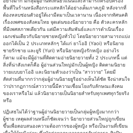
อย่างมาก มีกลุ่มผู้อ่านที่เหนียวแน่นและสามารถครอบครอง
พื้นที่ในร้านหนังสือกระแสหลักได้อย่างเต็มภาคภูมิ หลังจากที่
ต้องหลบซ่อนตัวอยู่ใต้เงามืดมาเป็นเวลานาน เนื่องจากทัศนคติ
เรื่องเพศของสังคมไทย จุดเด่นของนิยายวาย คือ ตัวละครหลัก
ที่มีเพศสภาพเดียวกัน แต่มีความสัมพันธ์และการดำเนินเรื่อง
เฉกเช่นเดียวกับนิยายชายหญิงทั่วไป โดยนิยายวายสามารถแบ่ง
ออกได้เป็น 2 ประเภทหลักๆ ได้แก่ ยาโออิ (Yaoi) หรือนิยาย
ชายรักชาย และยูริ (Yuri) หรือนิยายหญิงรักหญิง อย่างไร
ก็ตาม แม้จะมีผู้อ่านที่ติดตามอ่ายนิยายวายทั้ง 2 ประเภทนี้ แต่
สิ่งที่น่าสังเกตก็คือ ผู้อ่านส่วนใหญ่มักเป็นผู้หญิง ติดตามนิยาย
วายแบบยาโออิ และนิยามตัวเองว่าเป็น “สาววาย” โดยมี
สัดส่วนที่มากกว่ากลุ่มผู้อ่านนิยายยูริอย่างเห็นได้ชัด จึงน่าสนใจ
ว่าปรากฏการณ์สาววายนี้มีความเชื่อมโยงกับลักษณะสังคม
ของเราหรือไม่ แล้วนิยายวายเป็นนิยายสำหรับทุกเพศทุกวัยจริง
หรือ
ปฏิเสธไม่ได้ว่าฐานผู้อ่านนิยายวายเป็นกลุ่มผู้หญิงมากกว่า
ผู้ชาย เหตุผลส่วนหนึ่งก็ชัดเจนว่า นิยายวายส่วนใหญ่ถูกเขียน
ขึ้นเพื่อตอบสนองความต้องการของผู้หญิง หรือเป็นงานที่เขียน
เพื่อให้ผู้หญิงอ่าน ซึ่งมักต่อยอดมาจากการจับคู่ดารา-ศิลปิน