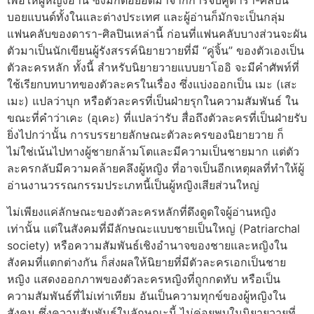
บอยแบนด์ทั้งในและต่างประเทศ และผู้อ่านก็มักจะเป็นกลุ่ม
แฟนคลับของดารา-ศิลปินเหล่านี้ ก่อนที่แฟนคลับบางส่วนจะผัน
ตัวมาเป็นนักเขียนผู้รังสรรค์นิยายวายที่มี “คู่จิ้น” ของตัวเองเป็น
ตัวละครหลัก ทั้งนี้ สำหรับนิยายวายแบบยาโออิ จะมีคำศัพท์ที่
ใช้เรียกบทบาทของตัวละครในเรื่อง ซึ่งแบ่งออกเป็น เมะ (เสะ
เมะ) แปลว่าบุก หรือตัวละครที่เป็นฝ่ายรุกในความสัมพันธ์ ใน
ขณะที่คำว่าเคะ (อุเคะ) ที่แปลว่ารับ สื่อถึงตัวละครที่เป็นฝ่ายรับ
ยิ่งไปกว่านั้น การบรรยายลักษณะตัวละครของนิยายวาย ก็
ไม่ใช่เน้นไปทางผู้ชายกล้ามโตและมีความเป็นชายมาก แต่ตัว
ละครกลับมีความคล้ายคลึงผู้หญิง ที่อาจเป็นอีกเหตุผลที่ทำให้ผู้
อ่านงานวรรณกรรมประเภทนี้เป็นผู้หญิงเสียส่วนใหญ่
ไม่เพียงแค่ลักษณะของตัวละครหลักที่ดึงดูดใจผู้อ่านหญิง
เท่านั้น แต่ในสังคมที่มีลักษณะแบบชายเป็นใหญ่ (Patriarchal
society) หรือความสัมพันธ์เชิงอำนาจของชายและหญิงใน
สังคมที่แตกต่างกัน ก็ส่งผลให้นิยายที่มีตัวละครเอกเป็นชาย
หญิง แสดงออกภาพของตัวละครหญิงที่ถูกกดทับ หรือเป็น
ความสัมพันธ์ที่ไม่เท่าเทียม อันเป็นความทุกข์ของผู้หญิงใน
สังคม ซึ่งความสัมพันธ์ในลักษณะนี้ ไม่ค่อยพบในนิยายวายที่